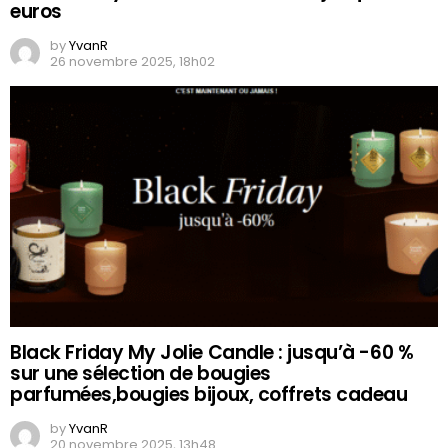
euros
by
YvanR
26 novembre 2025, 18h02
Black Friday My Jolie Candle : jusqu’à -60 %
sur une sélection de bougies
parfumées,bougies bijoux, coffrets cadeau
by
YvanR
20 novembre 2025, 13h48