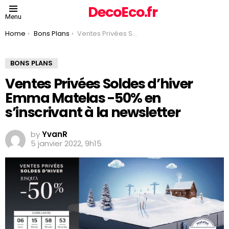
DecoEco.fr
Menu
You are here:
Home
Bons Plans
Ventes Privées Soldes d’hiver Emma Matelas -50% en s’inscrivant à la newsletter
BONS PLANS
Ventes Privées Soldes d’hiver
Emma Matelas -50% en
s’inscrivant à la newsletter
by
YvanR
5 janvier 2022, 9h15